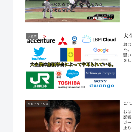
大
大企業
おは
た。
騒い
をし
コ
コロナウイルス
おは
影響
ガー
止む