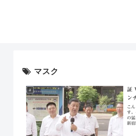
マスク
証
証
ン
こん
す。
の猛
新宿