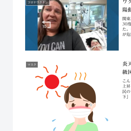
ワ
コロナワクチン
陽
関東
30
た。
が危
炎
マスク
級
こん
上昇
民の
下」