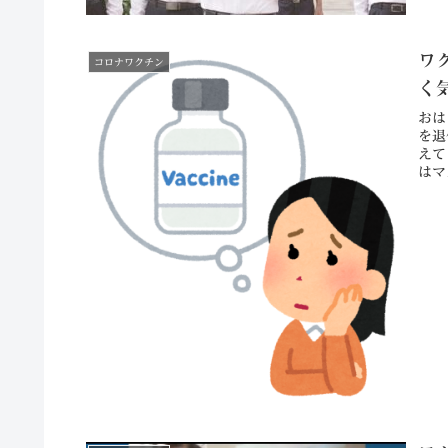
ワ
コロナワクチン
く
おは
を退
えて
はマ