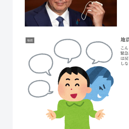
地
地震
こん
緊急
は戻
しな