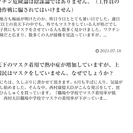
クチン危険論は陰謀論ではありません。（工作員の
動作戦に騙されてはいけません）
地方も梅雨が明けたのか、昨日今日ととても暑い日でした。連日
度以上の炎天下の中でも、外でもマスクをしている人が殆どでし
子供にもマスクをさせている人も数多く見かけました。ワクチン
険だと広まり、数多くの人が接種を見送っていますが、...
2021.07.18
天下のマスク着用で熱中症が増加していますが、上
国民はマスクをしていません。なぜでしょうか？
にちは、久しぶりに書かせて頂きます。6月も半ばに入り、気温が
し始めました。そんな中、西村康稔大臣がこんな発言をして、庶
ひんしゅくを買っています。「職場や学校でマスク着用率が低
 西村大臣職場や学校でマスクの着用率が下がっていま...