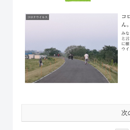
コ
コロナウイルス
ん
みな
と言
に罹
ウイ
次