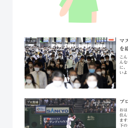
マ
マスク
を
こん
んな
に、
いよ
プ
プロ野球
おは
住ん
ます
下の