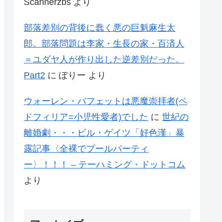
Scannerzbs
より
部落差別の背後に蠢く悪の巨魁麻生太
郎。部落問題は李家・生長の家・百済人
＝ユダヤ人が作り出した逆差別だった。
Part2
に
ぽりー
より
ウォーレン・バフェットは悪魔崇拝者(ペ
ドフィリア=小児性愛者)でした
に
世紀の
離婚劇・・・ビル・ゲイツ「好色漢」暴
露記事〈全裸でプールパーティ
ー〉！！！ – テーハミング・ドットコム
より