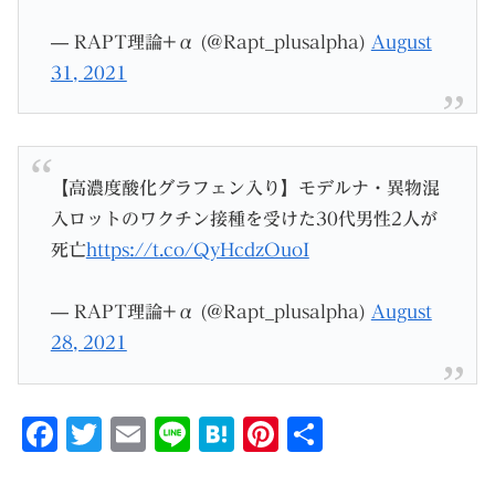
— RAPT理論+α (@Rapt_plusalpha)
August
31, 2021
【高濃度酸化グラフェン入り】モデルナ・異物混
入ロットのワクチン接種を受けた30代男性2人が
死亡
https://t.co/QyHcdzOuoI
— RAPT理論+α (@Rapt_plusalpha)
August
28, 2021
F
T
E
Li
H
Pi
共
a
w
m
n
at
n
有