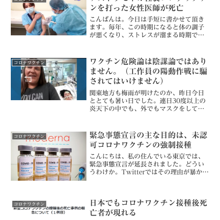
す。とくに「デマ太郎」...
ンを打った女性医師が死亡
こんばんは。今日は手短に書かせて頂き
ます。毎年、この時期になると体の調子
が悪くなり、ストレスが溜まる時期でも
あるのですが、Rapt理論とRaptさんか
ら頂く御言葉のおかげで、ストレスとは
殆ど無縁となりました。しかしながら、
ワクチン危険論は陰謀論ではあり
コロナワクチン
世の中は色々な出来...
ません。（工作員の陽動作戦に騙
されてはいけません）
関東地方も梅雨が明けたのか、昨日今日
ととても暑い日でした。連日30度以上の
炎天下の中でも、外でもマスクをしてい
る人が殆どでした。子供にもマスクをさ
せている人も数多く見かけました。ワク
チンが危険だと広まり、数多くの人が接
緊急事態宣言の主な目的は、未認
コロナワクチン
種を見送っていますが、...
可コロナワクチンの強制接種
こんにちは、私の住んでいる東京では、
緊急事態宣言が延長されました。どうい
うわけか。Twitterではその理由が暴かれ
ています。Rapt理論＋αで書かれている
通り、緊急事態宣言を延長したのは、未
認可のワクチンを打てるようにするため
日本でもコロナワクチン接種後死
にそうしたと...
コロナワクチン
亡者が現れる