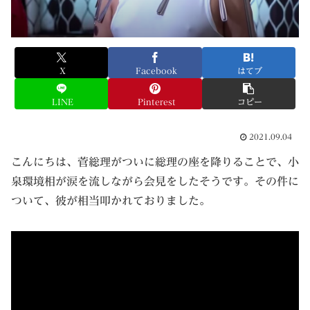
X
Facebook
はてブ
LINE
Pinterest
コピー
2021.09.04
こんにちは、菅総理がついに総理の座を降りることで、小
泉環境相が涙を流しながら会見をしたそうです。その件に
ついて、彼が相当叩かれておりました。