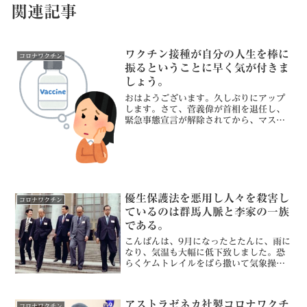
関連記事
ワクチン接種が自分の人生を棒に
コロナワクチン
振るということに早く気が付きま
しょう。
おはようございます。久しぶりにアップ
します。さて、菅義偉が首相を退任し、
緊急事態宣言が解除されてから、マスク
を取る人たちが増えてきました。しかし
ながら、合いも変わらず、乳幼児や小学
生たちはマスクを着けていることが多い
ようです。私の住まいのす...
優生保護法を悪用し人々を殺害し
コロナワクチン
ているのは群馬人脈と李家の一族
である。
こんばんは、9月になったとたんに、雨に
なり、気温も大幅に低下致しました。恐
らくケムトレイルをばら撒いて気象操作
しているのでしょう。イルミナティは庶
民に何が何でもワクチンを接種させて殺
したいらしく、彼らには焦りが見られま
アストラゼネカ社製コロナワクチ
コロナワクチン