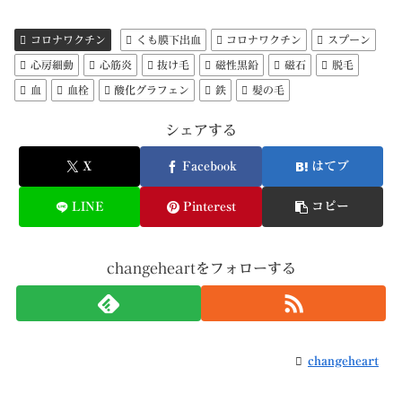
c
it
ai
e
e
te
e
te
l
n
re
コロナワクチン
くも膜下出血
コロナワクチン
スプーン
b
r
a
st
心房細動
心筋炎
抜け毛
磁性黒鉛
磁石
脱毛
o
血
血栓
酸化グラフェン
鉄
髪の毛
o
シェアする
k
X
Facebook
はてブ
LINE
Pinterest
コピー
changeheartをフォローする
changeheart