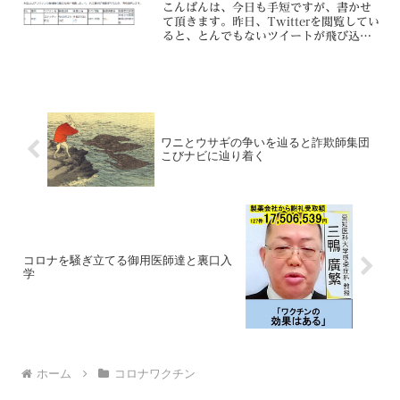
こんばんは、今日も手短ですが、書かせ
て頂きます。昨日、Twitterを閲覧してい
ると、とんでもないツイートが飛び込ん
できました。八女市の病院に勤務する26
歳の女性医師が、コロナワクチン投与
後、自宅で死亡しているのが発見された
とのこと。その女...
ワニとウサギの争いを辿ると詐欺師集団
こびナビに辿り着く
コロナを騒ぎ立てる御用医師達と裏口入
学
ホーム
コロナワクチン