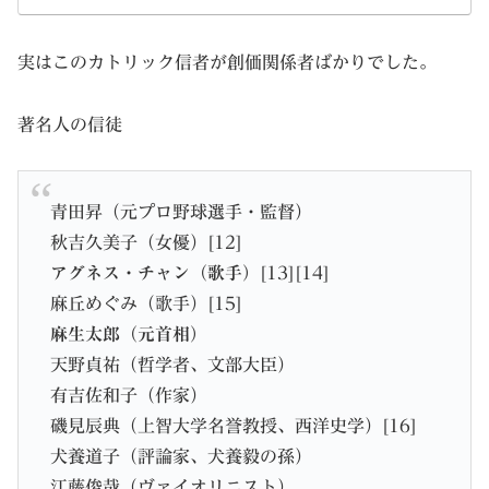
実はこのカトリック信者が創価関係者ばかりでした。
著名人の信徒
青田昇（元プロ野球選手・監督）
秋吉久美子（女優）[12]
アグネス・チャン（歌手）
[13][14]
麻丘めぐみ（歌手）[15]
麻生太郎（元首相）
天野貞祐（哲学者、文部大臣）
有吉佐和子（作家）
磯見辰典（上智大学名誉教授、西洋史学）[16]
犬養道子（評論家、犬養毅の孫）
江藤俊哉（ヴァイオリニスト）