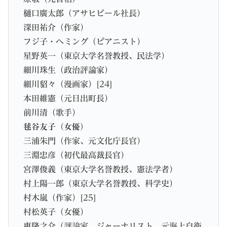
樋口廣太郎（アサヒビール社長）
深田祐介（作家）
フジ子・ヘミング（ピアニスト）
星野英一（東京大学名誉教授、民法学）
細川珠生（政治評論家）
細川貂々（漫画家）[24]
本田維憲（元日出町長）
前川清（歌手）
毬谷友子（女優）
三浦朱門（作家、元文化庁長官）
三淵忠彦（初代最高裁長官）
宮澤俊義（東京大学名誉教授、憲法学者）
村上陽一郎（東京大学名誉教授、科学史）
村木嵐（作家）[25]
村松英子（女優）
惠隆之介（評論家、ジャーナリスト、元海上自衛