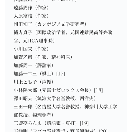
遠藤周作（作家）
大原富枝（作家）
岡田知子（カンボジア文学研究者）
緒方貞子（国際政治学者、元国連難民高等弁務
官、元JICA理事長）
小川国夫（作家）
加賀乙彦（作家、精神科医）
加藤周一（評論家）
加藤一二三（棋士）[17]
川上とも子（声優）
小林陽太郎（元富士ゼロックス会長）[18]
澤田昭夫（筑波大学名誉教授、西洋史）
三田一郎（名古屋大学名誉教授、神奈川大学工学
部教授、物理学者）
三遊亭らん丈（落語家・真打）[19]
下柳剛（元プロ野球選手・野球解説者）[20]