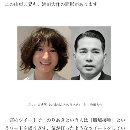
この山東典晃も、池田大作の面影があります。
左：山東典晃（sekkaiことのりあき) 右：池田大作
一連のツイートで、のりあきという人は「職域接種」とい
うワードを繰り返す、気が狂ったようなツイートをしてい