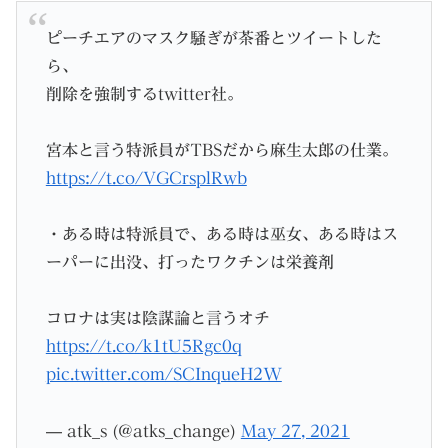
ピーチエアのマスク騒ぎが茶番とツイートした
ら、
削除を強制するtwitter社。
宮本と言う特派員がTBSだから麻生太郎の仕業。
https://t.co/VGCrsplRwb
・ある時は特派員で、ある時は巫女、ある時はス
ーパーに出没、打ったワクチンは栄養剤
コロナは実は陰謀論と言うオチ
https://t.co/k1tU5Rgc0q
pic.twitter.com/SCInqueH2W
— atk_s (@atks_change)
May 27, 2021