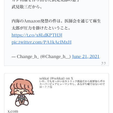
武見敬三だから、
内海のAmazon発禁の件は、医師会を通じて麻生
太郎が圧力を掛けたということ。
https://t.co/x8LdKPTH3J
pic.twitter.com/PA1kAcIMxH
— Change_h_ (@Change_h__)
June 21, 2021
sekkai (@sekkai) on X
いや、でもせっかいはカトリック教徒だから原罪知らずの
スーパーピュアヒューマンやし、あながち嘘ではないので
は…？？🤔
x.com