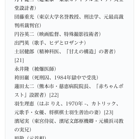
堂設計者）
団藤重光（東京大学名誉教授、刑法学、元最高裁
判所裁判官）
円谷英二（映画監督、特殊撮影技術者）
出門英（歌手、ヒデとロザンナ）
土居健郎（精神科医、「甘えの構造」の著者）
[21]
永井隆（被爆医師）
袴田巌（死刑囚、1984年獄中で受洗）
蓮田太二（熊本市・慈恵病院院長、「赤ちゃんポ
スト」設置者）[22]
羽生理恵（はぶ りえ、1970年 -、カトリック、
元歌手・女優、将棋棋士羽生善治の妻）[23]
濱尾実（東宮侍従、濱尾文郎枢機卿・元横浜司教
の実兄）
原敬（元首相）