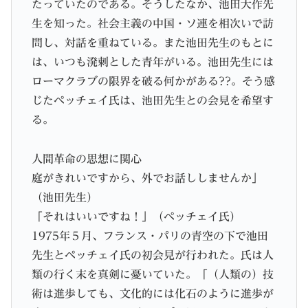
たっていたのである。そうしたなか、池田大作先
生を知った。社会主義の中国・ソ連を相次いで訪
問し、対話を重ねている。また池田先生のもとに
は、いつも溌剌とした青年がいる。池田先生には
ローマクラブの限界を破る何かがある??。そう感
じたペッチェイ氏は、池田先生との会見を希望す
る。
人間革命の思想に関心
庭がきれいですから、外でお話ししませんか」
（池田先生）
「それはいいですね！」（ペッチェイ氏）
1975年５月、フランス・パリの青空の下で池田
先生とペッチェイ氏の初会見が行われた。氏は人
類の行く末を真剣に憂いていた。「（人類の）技
術は進歩しても、文化的には化石のように進歩が