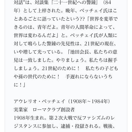
対話”は、対談集『二十一世紀への警鐘』（84
年）として上梓された。晩年、ペッチェイ氏はこ
とあるごとに語っていたという??「世界を変革で
きるのは、青年だよ。青年の人間革命によって、
世界は変わるんだよ」と。ペッチェイ氏が人類に
対して鳴らした警鐘の先見性は、21世紀の現在、
いや増して光っている。「池田会長、私たちの意
見は一致しました。やりましょう。私たちは握手
しましょう。21世紀のために！ 私たちの子ども
や孫の世代のために！ 手遅れにならないうち
に！」
アウレリオ・ペッチェイ（1908年～1984年）
実業家 ローマクラブ創設者
1908年生まれ。第２次大戦で反ファシズムのレ
ジスタンスに参加し、逮捕・投獄される。戦後、