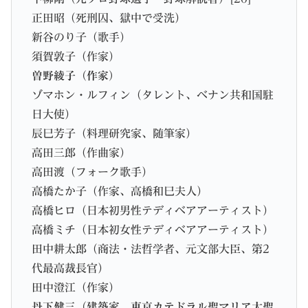
正田昭（死刑囚、獄中で受洗）
新谷のり子（歌手）
須賀敦子（作家）
曽野綾子（作家）
ゾマホン・ルフィン（タレント、ベナン共和国駐
日大使）
辰巳芳子（料理研究家、随筆家）
高田三郎（作曲家）
高田渡（フォーク歌手）
高橋たか子（作家、高橋和巳夫人）
高橋ヒロ（日本初男性テディベアアーティスト）
高橋ミチ（日本初女性テディベアアーティスト）
田中耕太郎（商法・法哲学者、元文部大臣、第2
代最高裁長官）
田中澄江（作家）
丹下健三（建築家 東京カテドラル聖マリア大聖