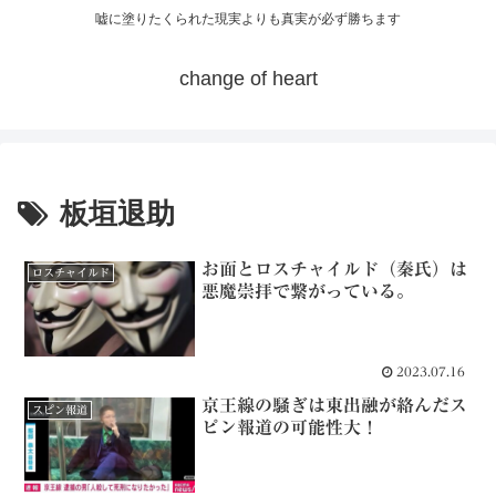
嘘に塗りたくられた現実よりも真実が必ず勝ちます
change of heart
板垣退助
お面とロスチャイルド（秦氏）は
ロスチャイルド
悪魔崇拝で繋がっている。
2023.07.16
京王線の騒ぎは東出融が絡んだス
スピン報道
ピン報道の可能性大！