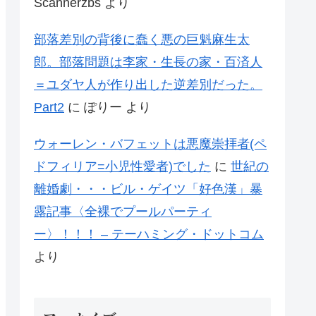
Scannerzbs
より
部落差別の背後に蠢く悪の巨魁麻生太
郎。部落問題は李家・生長の家・百済人
＝ユダヤ人が作り出した逆差別だった。
Part2
に
ぽりー
より
ウォーレン・バフェットは悪魔崇拝者(ペ
ドフィリア=小児性愛者)でした
に
世紀の
離婚劇・・・ビル・ゲイツ「好色漢」暴
露記事〈全裸でプールパーティ
ー〉！！！ – テーハミング・ドットコム
より