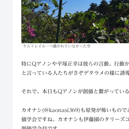
ケムトレイル一つ撒かれていなかった空
特にQアノンや平塚正幸は彼らの言動、行動
と言っている人たちがさぞデタラメの様に誘
それで、本日もQアノンが創価と繋がってい
カオナシ(@kaonasi369)も原発が怖い
価学会ですね。カオナシも伊藤園のタリーズ
創価学会員です。