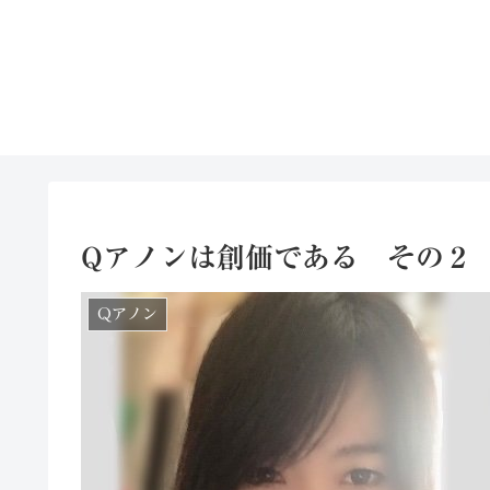
Qアノンは創価である その２
Qアノン