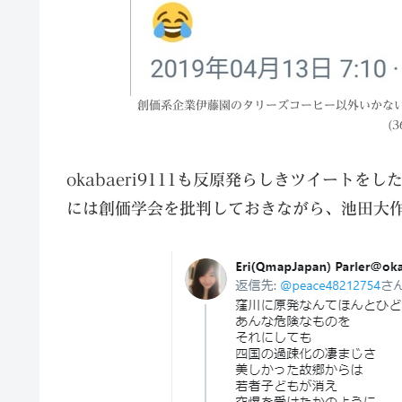
創価系企業伊藤園のタリーズコーヒー以外いかない
(3
okabaeri9111も反原発らしきツイート
には創価学会を批判しておきながら、池田大