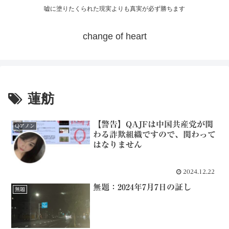
嘘に塗りたくられた現実よりも真実が必ず勝ちます
change of heart
蓮舫
【警告】QAJFは中国共産党が関
Qアノン
わる詐欺組織ですので、関わって
はなりません
2024.12.22
無題：2024年7月7日の証し
無題