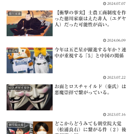
2024.07.07
【衝撃の事実】士農工商制度を作
徳川家康
った徳川家康はえた非人（ユダヤ
人）だった可能性が高い。
2024.06.09
今年は五芒星が躍進する年か？連
五芒星
中が重視する「5」と中国の関係
2023.07.22
お面とロスチャイルド（秦氏）は
ロスチャイルド
悪魔崇拝で繋がっている。
2023.07.16
どこからどうみても朝堂院大覚
朝堂院大覚
（松浦良右）に繋がる件（２）後