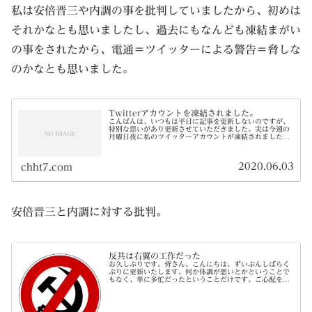
私は安倍晋三や内調の事を批判していましたから、初めは
それかなとも思いましたし、過去にもなんども凍結まがい
の事をされたから、電通＝ツイッターによる警告＝脅しな
のかなとも思いました。
Twitterアカウントを凍結されました。
こんばんは、いつもは平日に記事を更新しないのですが、
特別な思いがあり更新させていただきました。実は今週の
月曜日夜に私のツイッターアカウントが凍結されました。
おそらく以下のツイートがツイッター社の逆鱗に触れたの
でしょう。いや図星だったのでしょ...
2020.06.03
chht7.com
安倍晋三と内調に対する批判。
反共は右翼の工作だった
お久しぶりです。皆さん、こんにちは。ずいぶんしばらく
ぶりに更新いたします。何か体調が悪いとかということで
もなく、単に多忙だったということだけです。ご心配をお
かけして申し訳ありませんでした。前回の記事からいろい
ろなことがあった日本ですが、大分...