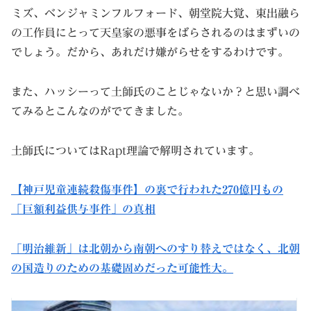
ミズ、ベンジャミンフルフォード、朝堂院大覚、東出融ら
の工作員にとって天皇家の悪事をばらされるのはまずいの
でしょう。だから、あれだけ嫌がらせをするわけです。
また、ハッシーって土師氏のことじゃないか？と思い調べ
てみるとこんなのがでてきました。
土師氏についてはRapt理論で解明されています。
【神戸児童連続殺傷事件】の裏で行われた270億円もの
「巨額利益供与事件」の真相
「明治維新」は北朝から南朝へのすり替えではなく、北朝
の国造りのための基礎固めだった可能性大。