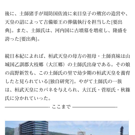
後に、土師猪手が周防国佐波に来目皇子の殯宮の造営や、
天皇の詔によって吉備姫王の葬儀執行を担当した[要出
典]。また、土師氏は、河内国に古墳墓を増産し、隆盛を
誇った[要出典]。
続日本紀によれば、桓武天皇の母方の祖母・土師真妹は山
城国乙訓郡大枝郷（大江郷）の土師氏出身である。その娘
の高野新笠も、この土師氏の里で幼少期の桓武天皇を養育
したと見られている[独自研究?]。やがて土師氏の一族
は、桓武天皇にカバネを与えられ、大江氏・菅原氏・秋篠
氏に分かれていった。
—————————- ここまで —————————-