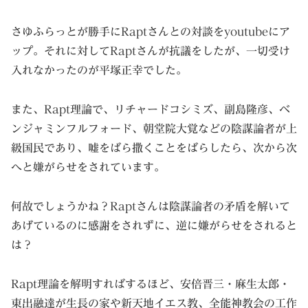
さゆふらっとが勝手にRaptさんとの対談をyoutubeにア
ップ。それに対してRaptさんが抗議をしたが、一切受け
入れなかったのが平塚正幸でした。
また、Rapt理論で、リチャードコシミズ、副島隆彦、ベ
ンジャミンフルフォード、朝堂院大覚などの陰謀論者が上
級国民であり、嘘をばら撒くことをばらしたら、次から次
へと嫌がらせをされています。
何故でしょうかね？Raptさんは陰謀論者の矛盾を解いて
あげているのに感謝をされずに、逆に嫌がらせをされると
は？
Rapt理論を解明すればするほど、安倍晋三・麻生太郎・
東出融達が生長の家や新天地イエス教、全能神教会の工作