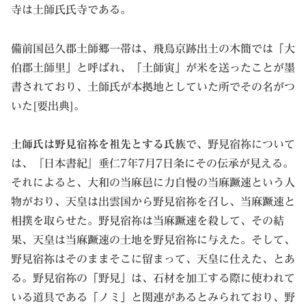
寺は土師氏氏寺である。
備前国邑久郡土師郷一帯は、飛鳥京跡出土の木簡では「大
伯郡土師里」と呼ばれ、「土師寅」が米を送ったことが墨
書されており、土師氏が本拠地としていた所でその名がつ
いた[要出典]。
土師氏は野見宿祢を祖先とする氏族
で、野見宿祢について
は、『日本書紀』垂仁7年7月7日条にその伝承が見える。
それによると、大和の当麻邑に力自慢の当麻蹶速という人
物がおり、天皇は出雲国から野見宿祢を召し、当麻蹶速と
相撲を取らせた。野見宿祢は当麻蹶速を殺して、その結
果、天皇は当麻蹶速の土地を野見宿祢に与えた。そして、
野見宿祢はそのままそこに留まって、天皇に仕えた、とあ
る。野見宿祢の「野見」は、石材を加工する際に使われて
いる道具である「ノミ」と関連があるとみられており、野