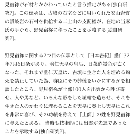
見宿祢が石材とかかわっていたと言う推定がある[独自研
究?]。この伝承は、古墳の石室などに用いられた安山岩質
の讃岐岩の石材を供給する二上山の支配権が、在地の当麻
氏の手から、野見宿祢に移ったことを示唆する[独自研
究?]。
野見宿祢に関する2つ目の伝承として『日本書紀』垂仁32
年7月6日条があり、垂仁天皇の皇后、日葉酢媛命が亡く
なった。それまで垂仁天皇は、古墳に生きた人を埋める殉
死を禁止していた為、群臣にその葬儀をいかにするかを相
談したところ、野見宿祢が土部100人を出雲から呼び寄
せ、人や馬など、いろんな形をした埴輪を造らせ、それを
生きた人のかわりに埋めることを天皇に奏上し天皇はこれ
を非常に喜び、その功績を称えて「土師」の姓を野見宿祢
に与えたとある。 当時も技術的には出雲が先進であった
ことを示唆する[独自研究?]。