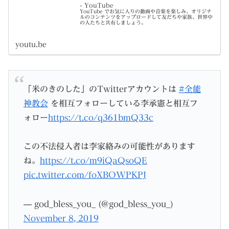
- YouTube
YouTube でお気に入りの動画や音楽を楽しみ、オリジナ
ルのコンテンツをアップロードして友だちや家族、世界中
の人たちと共有しましょう。
youtu.be
「米のきのした」のTwitterアカウントは
#全能
神教会
を相互フォローしている李承憲と相互フ
ォロー
https://t.co/q361bmQ33c
この不法侵入者は李家絡みの可能性があります
ね。
https://t.co/m9iQaQsoQE
pic.twitter.com/foXBOWPKPJ
— god_bless_you_ (@god_bless_you_)
November 8, 2019