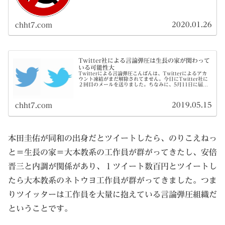
2020.01.26
chht7.com
Twitter社による言論弾圧は生長の家が関わって
いる可能性大
Twitterによる言論弾圧こんばんは、Twitterによるアカ
ウント凍結がまだ解除されてません。今日にTwitter社に
２回目のメールを送りました。ちなみに、5月11日に届い
た一度目のTwitter社の回答はこちらです。全部英語でし
た。本...
2019.05.15
chht7.com
本田圭佑が同和の出身だとツイートしたら、のりこえねっ
と＝生長の家＝大本教系の工作員が群がってきたし、安倍
晋三と内調が関係があり、１ツイート数百円とツイートし
たら大本教系のネトウヨ工作員が群がってきました。つま
りツイッターは工作員を大量に抱えている言論弾圧組織だ
ということです。