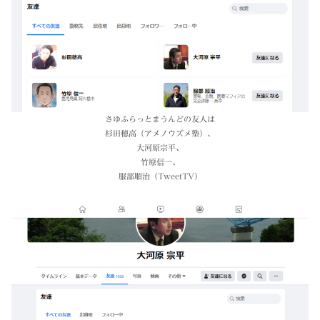
さゆふらっとまうんどの友人は
杉田穂高（アメノウズメ塾）、
大河原宗平、
竹原信一、
服部順治（TweetTV）