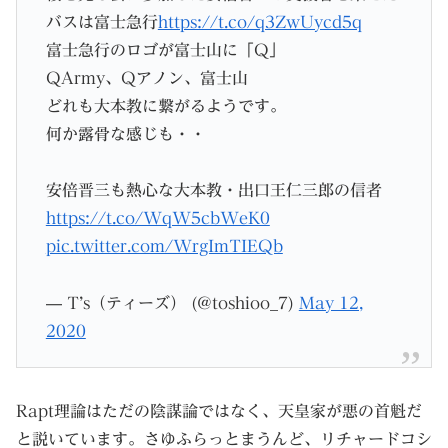
バスは富士急行
https://t.co/q3ZwUycd5q
富士急行のロゴが富士山に「Q」
QArmy、Qアノン、富士山
どれも大本教に繋がるようです。
何か露骨な感じも・・
安倍晋三も熱心な大本教・出口王仁三郎の信者
https://t.co/WqW5cbWeK0
pic.twitter.com/WrgImTIEQb
— T’s（ティーズ） (@toshioo_7)
May 12,
2020
Rapt理論はただの陰謀論ではなく、天皇家が悪の首魁だ
と説いています。さゆふらっとまうんど、リチャードコシ