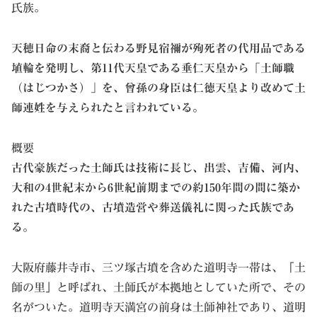
氏族。
天穂日命の末裔と伝わる野見宿禰が殉死者の代用品である
埴輪を発明し、第11代天皇である垂仁天皇から「土師職
（はじつかさ）」を、曾孫の身臣は仁徳天皇より改めて土
師連姓を与えられたと言われている。
概要
古代豪族だった土師氏は技術に長じ、出雲、吉備、河内、
大和の4世紀末から6世紀前期までの約150年間の間に築か
れた古墳時代の、古墳造営や葬送儀礼に関った氏族であ
る。
大阪府藤井寺市、三ツ塚古墳を含めた道明寺一帯は、「土
師の里」と呼ばれ、土師氏が本拠地としていた所で、その
名がついた。道明寺天満宮の前身は土師神社であり、道明