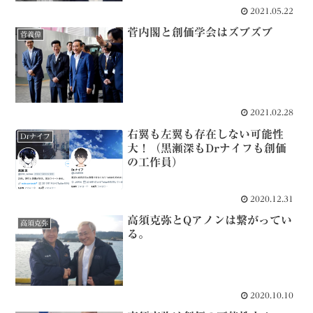
2021.05.22
菅内閣と創価学会はズブズブ
菅義偉
2021.02.28
右翼も左翼も存在しない可能性
Drナイフ
大！（黒瀬深もDrナイフも創価
の工作員）
2020.12.31
高須克弥とQアノンは繋がってい
高須克弥
る。
2020.10.10