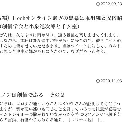
2022.09.23
続編）Hoohオンライン騒ぎの黒幕は東出融と安倍昭
（創価学会と小泉進次郎と千玄室）
ばんは、久しぶりに雨が降り、違う景色を楽しませてくれます。
しながら、本日は変な連中が嫌がらせに来たので、彼らにとどめ
すために書かせていただきます。当該ツイートに対して、カルト
と思しき連中が嫌がらせにきたので、なぜだろうと考え...
2020.11.03
アノンは創価である その２
にちは、コロナが嘘ということはRAPTさんが証明してくださっ
ますが、質が悪い連中も同じことを言っているので注意が必要で
ケムトレイル一つ撒かれていなかった空特にQアノンや平塚正幸
らの言動、行動からも分かる通り、『コロナは嘘』『...