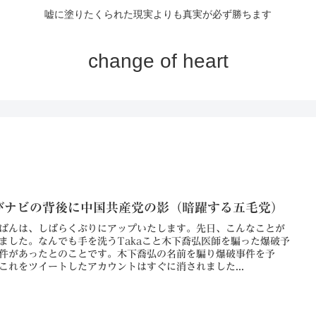
嘘に塗りたくられた現実よりも真実が必ず勝ちます
change of heart
びナビの背後に中国共産党の影（暗躍する五毛党）
ばんは、しばらくぶりにアップいたします。先日、こんなことが
ました。なんでも手を洗うTakaこと木下喬弘医師を騙った爆破予
件があったとのことです。木下喬弘の名前を騙り爆破事件を予
これをツイートしたアカウントはすぐに消されました...