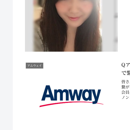
Q
アムウェイ
で
皆さ
繋が
会員
ノン