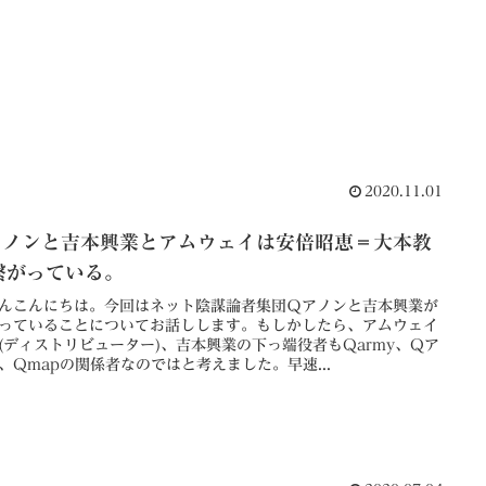
2020.11.01
アノンと吉本興業とアムウェイは安倍昭恵＝大本教
繋がっている。
んこんにちは。今回はネット陰謀論者集団Ｑアノンと吉本興業が
っていることについてお話しします。もしかしたら、アムウェイ
(ディストリビューター)、吉本興業の下っ端役者もQarmy、Qア
、Qmapの関係者なのではと考えました。早速...