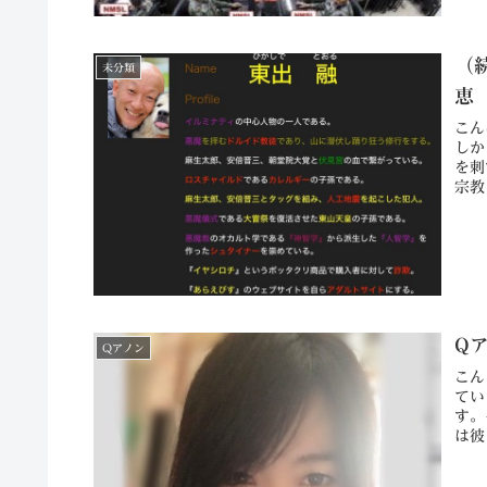
（
未分類
恵
こん
しか
を刺
宗教
Q
Qアノン
こん
てい
す。
は彼