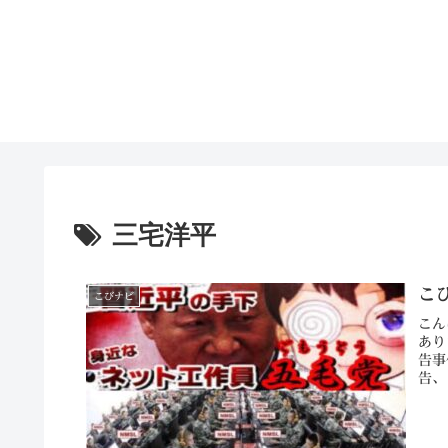
三宅洋平
こ
こびナビ
こん
あり
告事
告、