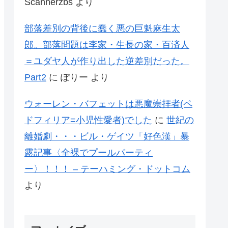
Scannerzbs
より
部落差別の背後に蠢く悪の巨魁麻生太
郎。部落問題は李家・生長の家・百済人
＝ユダヤ人が作り出した逆差別だった。
Part2
に
ぽりー
より
ウォーレン・バフェットは悪魔崇拝者(ペ
ドフィリア=小児性愛者)でした
に
世紀の
離婚劇・・・ビル・ゲイツ「好色漢」暴
露記事〈全裸でプールパーティ
ー〉！！！ – テーハミング・ドットコム
より