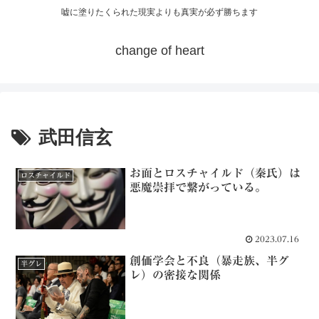
嘘に塗りたくられた現実よりも真実が必ず勝ちます
change of heart
武田信玄
お面とロスチャイルド（秦氏）は
ロスチャイルド
悪魔崇拝で繋がっている。
2023.07.16
創価学会と不良（暴走族、半グ
半グレ
レ）の密接な関係