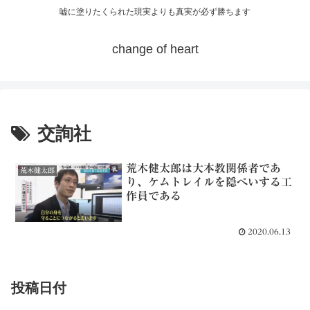
嘘に塗りたくられた現実よりも真実が必ず勝ちます
change of heart
交詢社
荒木健太郎は大本教関係者であ
荒木健太郎
り、ケムトレイルを隠ぺいする工
作員である
2020.06.13
投稿日付