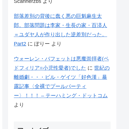
Scannerzbs
より
部落差別の背後に蠢く悪の巨魁麻生太
郎。部落問題は李家・生長の家・百済人
＝ユダヤ人が作り出した逆差別だった。
Part2
に
ぽりー
より
ウォーレン・バフェットは悪魔崇拝者(ペ
ドフィリア=小児性愛者)でした
に
世紀の
離婚劇・・・ビル・ゲイツ「好色漢」暴
露記事〈全裸でプールパーティ
ー〉！！！ – テーハミング・ドットコム
より