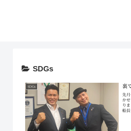
SDGs
裏
SDGs
先月
かせ
りま
船長