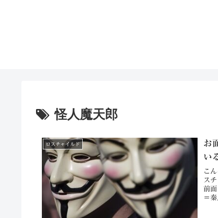
怪人魔天郎
お
ロスチャイルド
い
こん
スチ
前面
＝秦