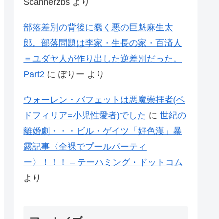
Scannerzbs
より
部落差別の背後に蠢く悪の巨魁麻生太
郎。部落問題は李家・生長の家・百済人
＝ユダヤ人が作り出した逆差別だった。
Part2
に
ぽりー
より
ウォーレン・バフェットは悪魔崇拝者(ペ
ドフィリア=小児性愛者)でした
に
世紀の
離婚劇・・・ビル・ゲイツ「好色漢」暴
露記事〈全裸でプールパーティ
ー〉！！！ – テーハミング・ドットコム
より