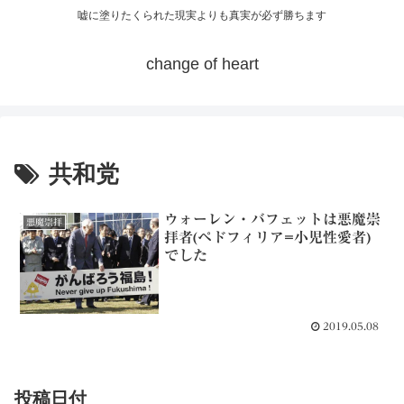
嘘に塗りたくられた現実よりも真実が必ず勝ちます
change of heart
共和党
ウォーレン・バフェットは悪魔崇
悪魔崇拝
拝者(ペドフィリア=小児性愛者)
でした
2019.05.08
投稿日付