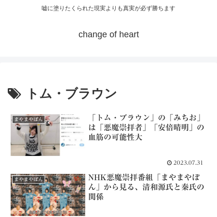
嘘に塗りたくられた現実よりも真実が必ず勝ちます
change of heart
トム・ブラウン
「トム・ブラウン」の「みちお」
まやまやぽん
は「悪魔崇拝者」「安倍晴明」の
血筋の可能性大
2023.07.31
NHK悪魔崇拝番組「まやまやぽ
まやまやぽん
ん」から見る、清和源氏と秦氏の
関係