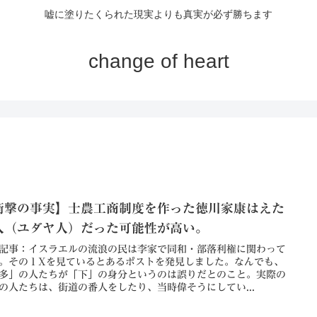
嘘に塗りたくられた現実よりも真実が必ず勝ちます
change of heart
衝撃の事実】士農工商制度を作った徳川家康はえた
人（ユダヤ人）だった可能性が高い。
記事：イスラエルの流浪の民は李家で同和・部落利権に関わって
。その１Xを見ているとあるポストを発見しました。なんでも、
多」の人たちが「下」の身分というのは誤りだとのこと。実際の
の人たちは、街道の番人をしたり、当時偉そうにしてい...