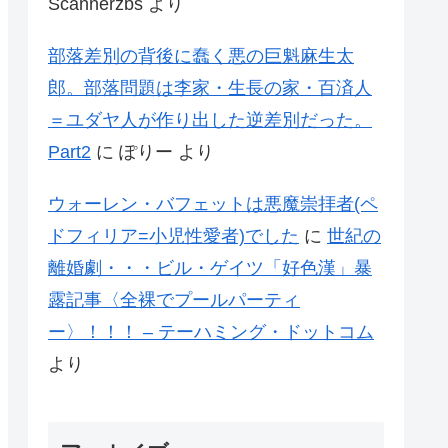
Scannerzbs
より
部落差別の背後に蠢く悪の巨魁麻生太
郎。部落問題は李家・生長の家・百済人
＝ユダヤ人が作り出した逆差別だった。
Part2
に
ぽりー
より
ウォーレン・バフェットは悪魔崇拝者(ペ
ドフィリア=小児性愛者)でした
に
世紀の
離婚劇・・・ビル・ゲイツ「好色漢」暴
露記事〈全裸でプールパーティ
ー〉！！！ – テーハミング・ドットコム
より