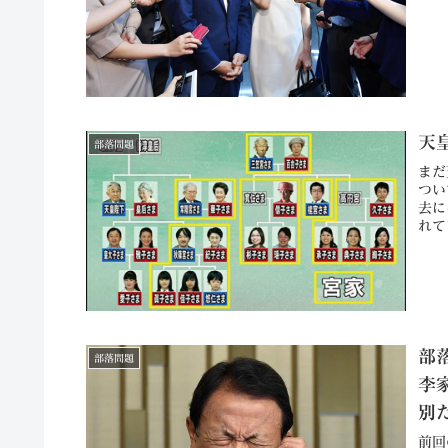
天
部落問題
まだ
つい
去に
れて
部
部落問題
李
別だ
前回