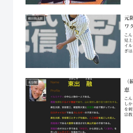
元
横田慎太郎
ワ
こん
見上
イル
ぎは
（
未分類
恵
こん
しか
を刺
宗教