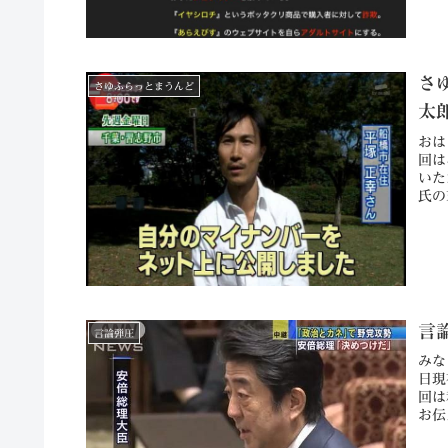
さ
さゆふらっとまうんど
太
おは
回は
いた
氏の
言
言論弾圧
みな
日現
回は
お伝