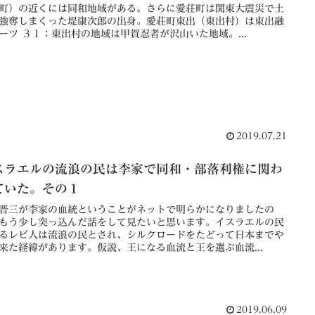
町）の近くには同和地域がある。さらに愛荘町は関東大震災で土
強奪しまくった堤康次郎の出身。愛荘町東出（東出村）は東出融
ーツ ３１：東出村の地域は甲賀忍者が沢山いた地域。...
2019.07.21
スラエルの流浪の民は李家で同和・部落利権に関わ
ていた。その１
晋三が李家の血統ということがネットで明らかになりましたの
もう少し突っ込んだ話をして見たいと思います。イスラエルの民
るレビ人は流浪の民とされ、シルクロードをたどって日本までや
来た経緯があります。仮説、王になる血流と王を選ぶ血流...
2019.06.09