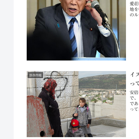
愛荘
地を
のル
イ
部落問題
っ
安倍
で、
であ
って