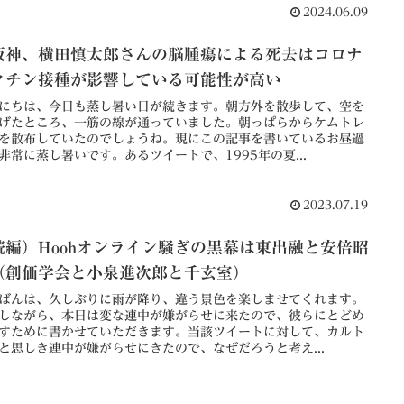
2024.06.09
阪神、横田慎太郎さんの脳腫瘍による死去はコロナ
クチン接種が影響している可能性が高い
にちは、今日も蒸し暑い日が続きます。朝方外を散歩して、空を
げたところ、一筋の線が通っていました。朝っぱらからケムトレ
を散布していたのでしょうね。現にこの記事を書いているお昼過
非常に蒸し暑いです。あるツイートで、1995年の夏...
2023.07.19
続編）Hoohオンライン騒ぎの黒幕は東出融と安倍昭
（創価学会と小泉進次郎と千玄室）
ばんは、久しぶりに雨が降り、違う景色を楽しませてくれます。
しながら、本日は変な連中が嫌がらせに来たので、彼らにとどめ
すために書かせていただきます。当該ツイートに対して、カルト
と思しき連中が嫌がらせにきたので、なぜだろうと考え...