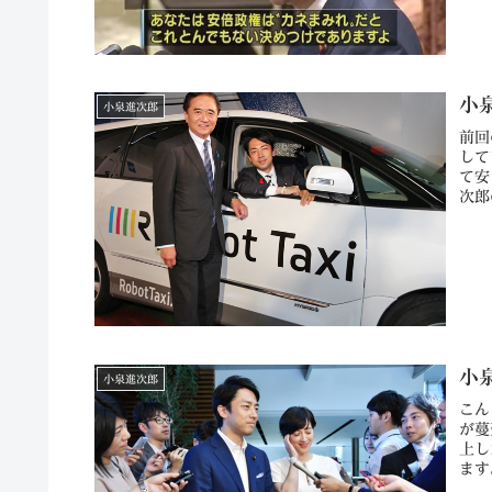
小
小泉進次郎
前回
して
て安
次郎
小
小泉進次郎
こん
が蔓
上し
ます